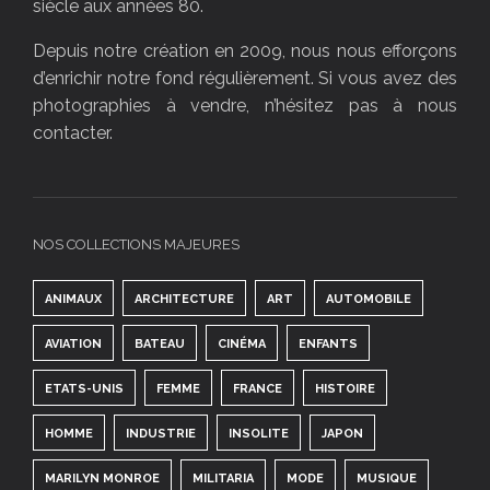
siècle aux années 80.
Depuis notre création en 2009, nous nous efforçons
d’enrichir notre fond régulièrement. Si vous avez des
photographies à vendre, n’hésitez pas à nous
contacter.
NOS COLLECTIONS MAJEURES
ANIMAUX
ARCHITECTURE
ART
AUTOMOBILE
AVIATION
BATEAU
CINÉMA
ENFANTS
ETATS-UNIS
FEMME
FRANCE
HISTOIRE
HOMME
INDUSTRIE
INSOLITE
JAPON
MARILYN MONROE
MILITARIA
MODE
MUSIQUE