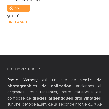
photochrome vintage
Vendu !
90,00
€
LIRE LA SUITE
QUI SOMMES-NOUS ?
Photo Memory
est un site de
vente de
photographies de collection
, anciennes et
originales. Pour l’essentiel, notre catalogue est
composé de
tirages argentiques dits vintages
,
sur une période allant de la seconde moitié du XIXe