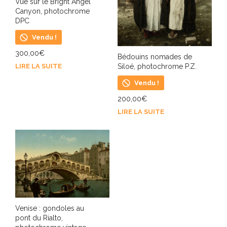
Vue sur le Bright Angel
Canyon, photochrome
DPC
Vendu !
300,00
€
Bédouins nomades de
LIRE LA SUITE
Siloé, photochrome P.Z.
Vendu !
200,00
€
LIRE LA SUITE
Venise : gondoles au
pont du Rialto,