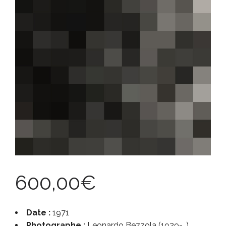
600,00
€
Date :
1971
Photographe :
Leonardo Bezzola (1929-…)