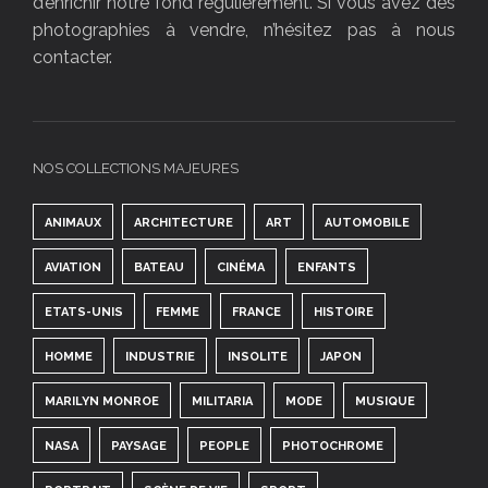
d’enrichir notre fond régulièrement. Si vous avez des
photographies à vendre, n’hésitez pas à nous
contacter.
NOS COLLECTIONS MAJEURES
ANIMAUX
ARCHITECTURE
ART
AUTOMOBILE
AVIATION
BATEAU
CINÉMA
ENFANTS
ETATS-UNIS
FEMME
FRANCE
HISTOIRE
HOMME
INDUSTRIE
INSOLITE
JAPON
MARILYN MONROE
MILITARIA
MODE
MUSIQUE
NASA
PAYSAGE
PEOPLE
PHOTOCHROME