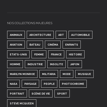
NOS COLLECTIONS MAJEURES
ANIMAUX
ARCHITECTURE
ART
AUTOMOBILE
AVIATION
BATEAU
CINÉMA
ENFANTS
ETATS-UNIS
FEMME
FRANCE
HISTOIRE
HOMME
INDUSTRIE
INSOLITE
JAPON
MARILYN MONROE
MILITARIA
MODE
MUSIQUE
NASA
PAYSAGE
PEOPLE
PHOTOCHROME
PORTRAIT
SCÈNE DE VIE
SPORT
STEVE MCQUEEN