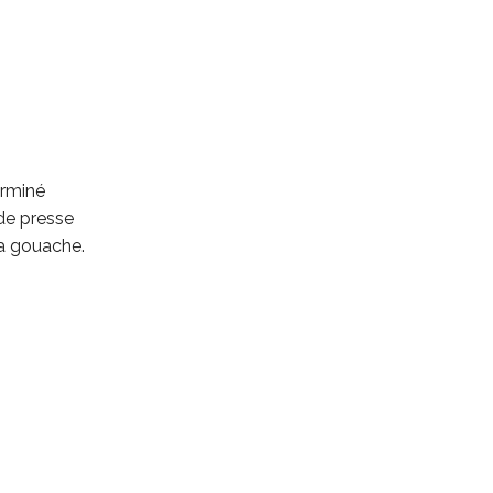
rminé
de presse
a gouache.