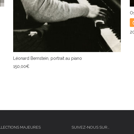
Os
2
L
Léonard Bernstein, portrait au piano
150,00
€
AJOUTER AU PANIER
LLECTIONS MAJEURES
SUIVEZ-NOUS SUR…