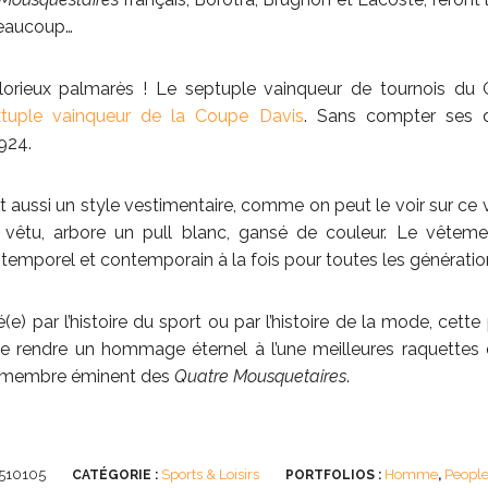
Beaucoup…
glorieux palmarès ! Le septuple vainqueur de tournois du
xtuple vainqueur de la Coupe Davis
. Sans compter ses 
924.
st aussi un style vestimentaire, comme on peut le voir sur ce 
 vêtu, arbore un pull blanc, gansé de couleur. Le vêtem
 Intemporel et contemporain à la fois pour toutes les génératio
e) par l’histoire du sport ou par l’histoire de la mode, cette
e rendre un hommage éternel à l’une meilleures raquettes d
 membre éminent des
Quatre Mousquetaires
.
510105
Sports & Loisirs
Homme
Peopl
CATÉGORIE :
PORTFOLIOS :
,