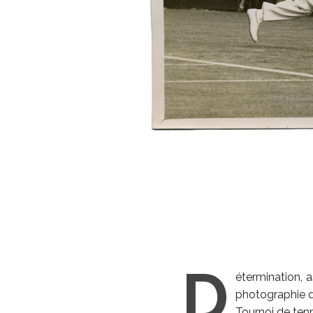
D
étermination, a
photographie d
Tournoi de ten