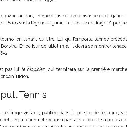
le gazon anglais, finement ciselé, avec aisance et élégance. 
, dit
Hans
sur la légende figurant au dos de ce tirage d’époque
ournoi en tenant du titre. Lui qui l’emporta l’année précéd
 Borotra. En ce jour de juillet 1930, il devra se montrer tenace
 6-2.
t pas lui,
le Magicien
, qui terminera sur la première march
éricain Tilden.
 pull Tennis
t, ce tirage vintage, publiée dans la presse de l’époque, v
ochet. Un jeu connu et reconnu par sa rapidité et sa précision
Mousquestaires
français, Borotra, Brugnon et Lacoste, feront 