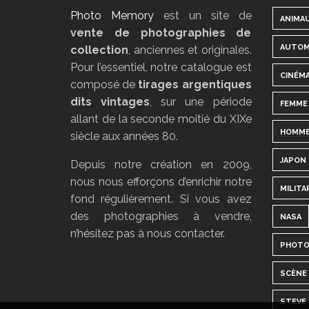
Photo Memory
est un site de
ANIMA
vente de photographies de
AUTOM
collection
, anciennes et originales.
Pour l’essentiel, notre catalogue est
CINÉM
composé de
tirages argentiques
dits vintages
, sur une période
FEMME
allant de la seconde moitié du XIXe
HOMM
siècle aux années 80.
JAPON
Depuis notre création en 2009,
nous nous efforçons d’enrichir notre
MILITA
fond régulièrement. Si vous avez
des photographies à vendre,
NASA
n’hésitez pas à nous contacter.
PHOTO
SCÈNE 
STEVE