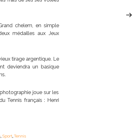
 Grand chelem, en simple
deux médailles aux Jeux
vieux tirage argentique. Le
ent deviendra un basique
ns.
 photographie joue sur les
u Tennis français : Henri
e
Sport
Tennis
,
,