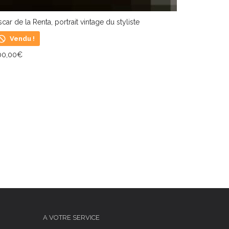
car de la Renta, portrait vintage du styliste
Vendu !
00,00
€
IRE LA SUITE
A VOTRE SERVICE