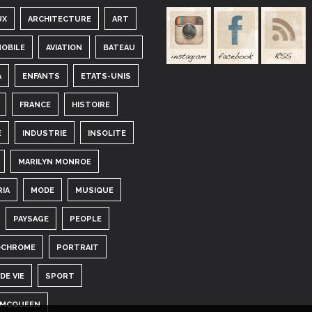
UX
ARCHITECTURE
ART
OBILE
AVIATION
BATEAU
A
ENFANTS
ETATS-UNIS
FRANCE
HISTOIRE
E
INDUSTRIE
INSOLITE
MARILYN MONROE
RIA
MODE
MUSIQUE
PAYSAGE
PEOPLE
CHROME
PORTRAIT
DE VIE
SPORT
 MCQUEEN