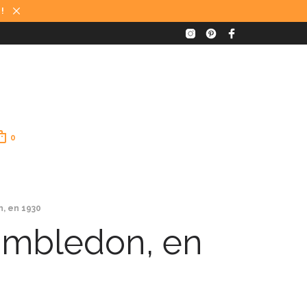
 !
0
, en 1930
imbledon, en