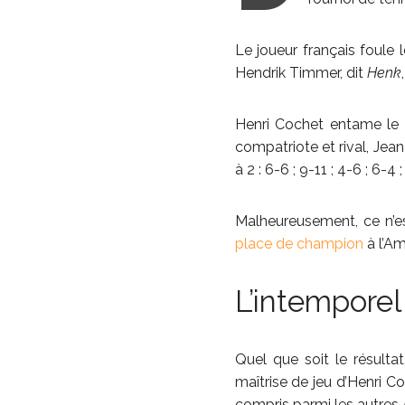
Le joueur français foule 
Hendrik Timmer, dit
Henk
Henri Cochet entame le t
compatriote et rival, Jean
à 2 : 6-6 ; 9-11 ; 4-6 ; 6-4 ;
Malheureusement, ce n’es
place de champion
à l’Am
L’intemporel
Quel que soit le résulta
maîtrise de jeu d’Henri C
compris parmi les autres