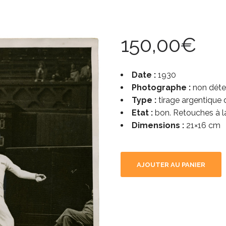
150,00
€
Date :
1930
Photographe :
non déte
Type :
tirage argentique 
Etat :
bon. Retouches à l
Dimensions :
21×16 cm
AJOUTER AU PANIER