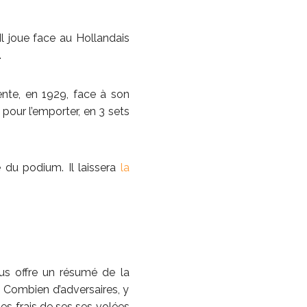
Il joue face au Hollandais
.
ente, en 1929, face à son
 pour l’emporter, en 3 sets
e du podium. Il laissera
la
ous offre un résumé de la
. Combien d’adversaires, y
les frais de ses ses volées