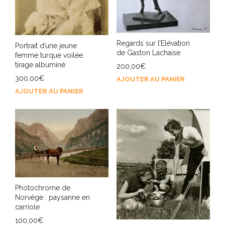
Regards sur l’Elévation
Portrait d’une jeune
de Gaston Lachaise
femme turque voilée,
tirage albuminé
200,00
€
300,00
€
AJOUTER AU PANIER
AJOUTER AU PANIER
Photochrome de
Norvège : paysanne en
carriole
100,00
€