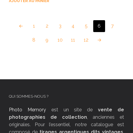
AJOUTER AU PANIER
←
1
2
3
4
5
6
7
8
9
10
11
12
→
QUI SOMMES-NOUS ?
Photo Memory
est un site de
vente de
photographies de collection
, anciennes et
originales. Pour l’essentiel, notre catalogue est
composé de
tirages argentiques dits vintages
,