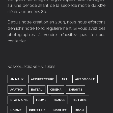
sur une période allant de la seconde moitié du XIXe
siècle aux années 80.
Depuis notre création en 2009, nous nous efforçons
d’enrichir notre fond régulièrement. Si vous avez des
photographies à vendre, n’hésitez pas à nous
contacter.
NOS COLLECTIONS MAJEURES
ANIMAUX
ARCHITECTURE
ART
AUTOMOBILE
AVIATION
BATEAU
CINÉMA
ENFANTS
ETATS-UNIS
FEMME
FRANCE
HISTOIRE
HOMME
INDUSTRIE
INSOLITE
JAPON