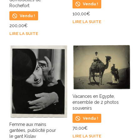
Vendu !
Rochefort
100,00
€
Vendu !
LIRE LA SUITE
200,00
€
LIRE LA SUITE
Vacances en Egypte,
ensemble de 2 photos
souvenirs
Vendu !
Femme aux mains
70,00
€
gantées, publicité pour
le gant Kislav
LIRE LA SUITE