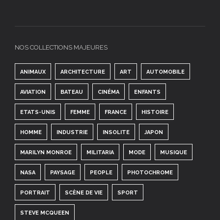
NOS COLLECTIONS MAJEURES
ANIMAUX
ARCHITECTURE
ART
AUTOMOBILE
AVIATION
BATEAU
CINÉMA
ENFANTS
ETATS-UNIS
FEMME
FRANCE
HISTOIRE
HOMME
INDUSTRIE
INSOLITE
JAPON
MARILYN MONROE
MILITARIA
MODE
MUSIQUE
NASA
PAYSAGE
PEOPLE
PHOTOCHROME
PORTRAIT
SCÈNE DE VIE
SPORT
STEVE MCQUEEN