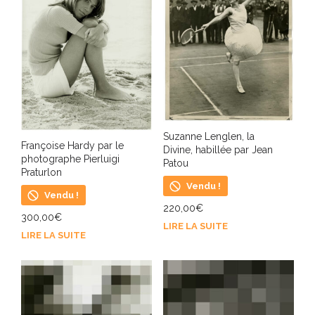
Suzanne Lenglen, la
Françoise Hardy par le
Divine, habillée par Jean
photographe Pierluigi
Patou
Praturlon
Vendu !
Vendu !
220,00
€
300,00
€
LIRE LA SUITE
LIRE LA SUITE