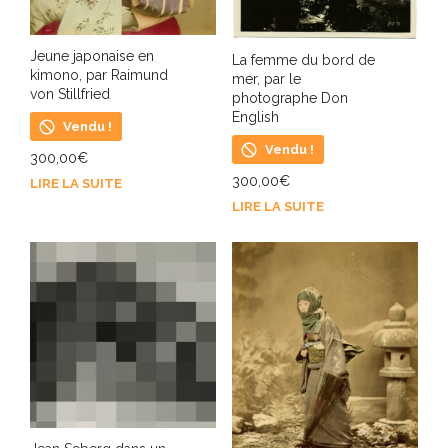
Jeune japonaise en
La femme du bord de
kimono, par Raimund
mer, par le
von Stillfried
photographe Don
English
Vendu !
Vendu !
300,00
€
300,00
€
LIRE LA SUITE
LIRE LA SUITE