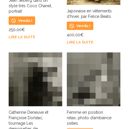
Jean Seberg dans un
style très Coco Chanel,
Japonaise en vêtements
portrait
d’hiver, par Felice Beato
Vendu !
Vendu !
250,00
€
400,00
€
LIRE LA SUITE
LIRE LA SUITE
Catherine Deneuve et
Femme en position
Françoise Dorléac,
relax, photo d’ambiance
tournage Les
sixties
demoiselles de