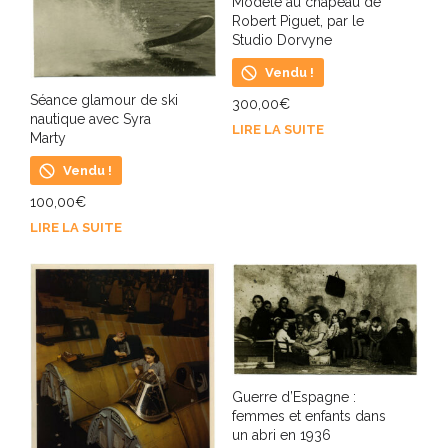
Modèle au chapeau de
Robert Piguet, par le
Studio Dorvyne
Vendu !
Séance glamour de ski
300,00
€
nautique avec Syra
LIRE LA SUITE
Marty
Vendu !
100,00
€
LIRE LA SUITE
Guerre d’Espagne :
femmes et enfants dans
un abri en 1936