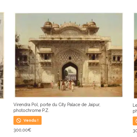
Virendra Pol, porte du City Palace de Jaipur,
Le
photochrome P.Z.
p
Vendu !
300,00
€
3