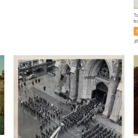
To
tr
3
L