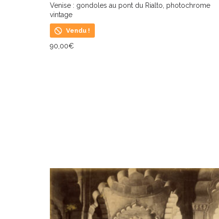
Venise : gondoles au pont du Rialto, photochrome
vintage
Vendu !
90,00
€
LIRE LA SUITE