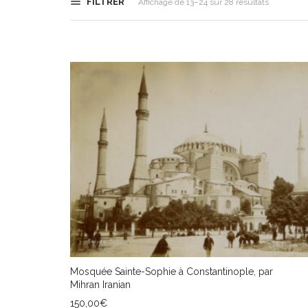
FILTRER
Trié
Affichage de 13–24 sur 28 résultats
du
plus
récent
au
plus
ancien
Mosquée Sainte-Sophie à Constantinople, par
Mihran Iranian
150,00
€