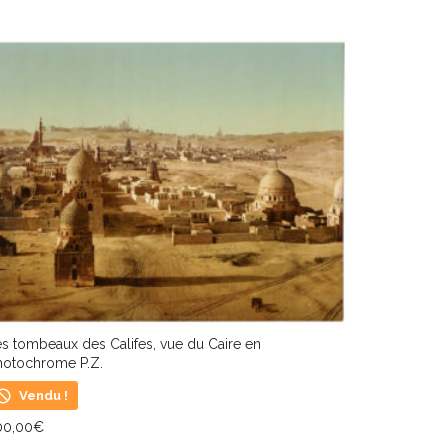
s tombeaux des Califes, vue du Caire en
hotochrome P.Z.
Vendu !
00,00
€