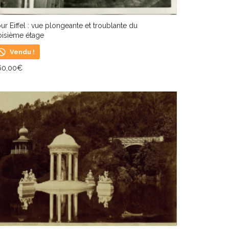
ur Eiffel : vue plongeante et troublante du
oisième étage
Vendu !
60,00
€
IRE LA SUITE