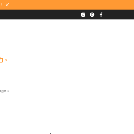
 !
0
age 2