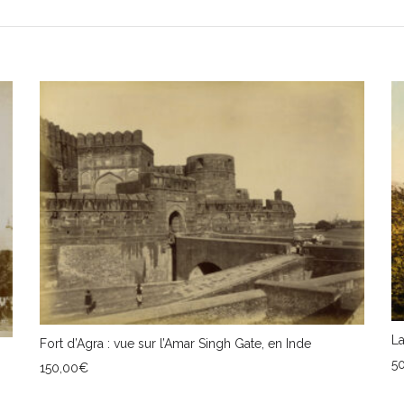
La
Fort d’Agra : vue sur l’Amar Singh Gate, en Inde
5
150,00
€
A
AJOUTER AU PANIER