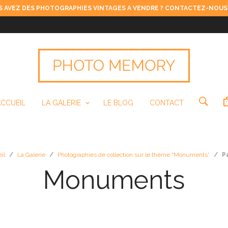
 AVEZ DES PHOTOGRAPHIES VINTAGES A VENDRE ? CONTACTEZ-NOUS
ACCUEIL
LA GALERIE
LE BLOG
CONTACT
il
/
La Galerie
/
Photographies de collection sur le thème “Monuments”
/
P
Monuments