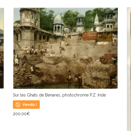
LIRE LA SUITE
L
Sur les Ghats de Benares, photochrome P.Z. Inde
Vendu !
200,00
€
LIRE LA SUITE