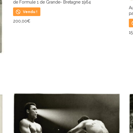
de Formule 1 de Grande- Bretagne 1964
A
Vendu !
pa
200,00
€
LIRE LA SUITE
1
L