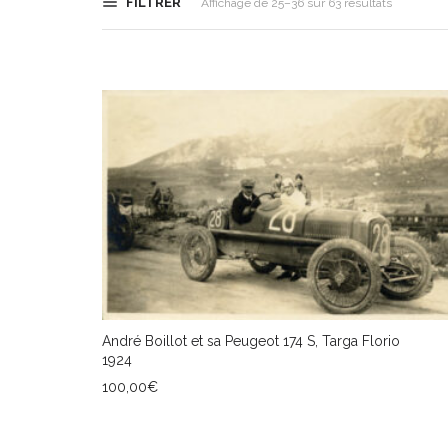
FILTRER
Trié
Affichage de 25–36 sur 63 résultats
du
plus
récent
au
plus
ancien
André Boillot et sa Peugeot 174 S, Targa Florio
1924
100,00
€
AJOUTER AU PANIER