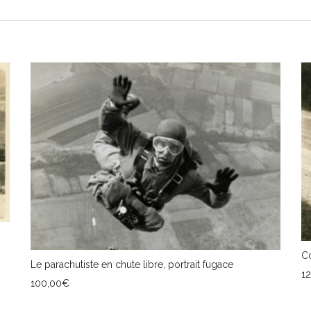
Co
Le parachutiste en chute libre, portrait fugace
1
100,00
€
A
AJOUTER AU PANIER