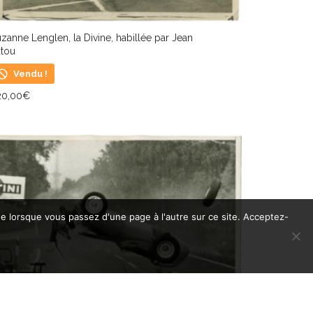
zanne Lenglen, la Divine, habillée par Jean
atou
Vendu !
20,00
€
IRE LA SUITE
de lorsque vous passez d'une page à l'autre sur ce site. Acceptez-