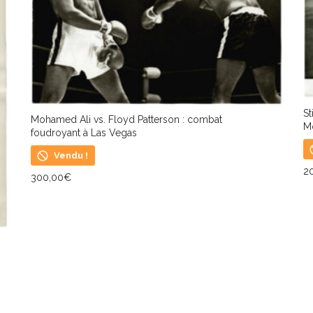
St
Mohamed Ali vs. Floyd Patterson : combat
M
foudroyant à Las Vegas
Vendu !
2
300,00
€
L
LIRE LA SUITE