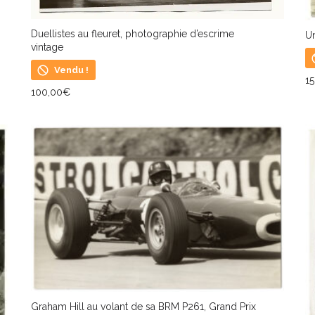
Duellistes au fleuret, photographie d’escrime
Un
vintage
Vendu !
1
100,00
€
L
LIRE LA SUITE
Graham Hill au volant de sa BRM P261, Grand Prix