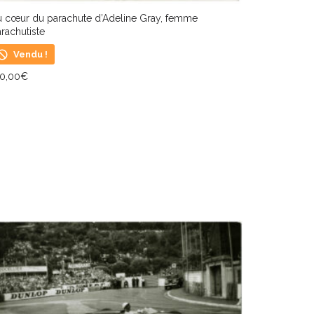
u cœur du parachute d’Adeline Gray, femme
rachutiste
Vendu !
50,00
€
IRE LA SUITE