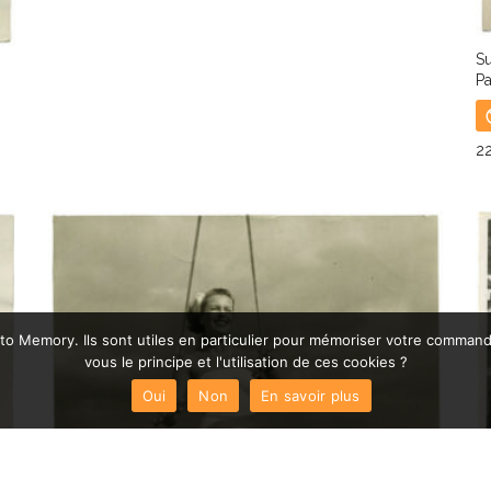
Su
P
2
L
hoto Memory. Ils sont utiles en particulier pour mémoriser votre comman
vous le principe et l'utilisation de ces cookies ?
Oui
Non
En savoir plus