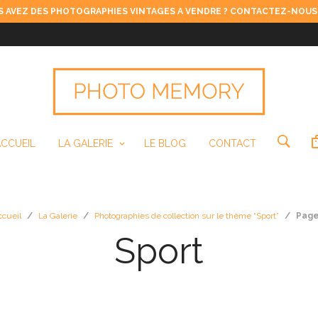
 AVEZ DES PHOTOGRAPHIES VINTAGES A VENDRE ? CONTACTEZ-NOUS
ACCUEIL
LA GALERIE
LE BLOG
CONTACT
ccueil
/
La Galerie
/
Photographies de collection sur le thème “Sport”
/
Page
Sport