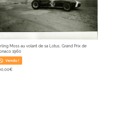
irling Moss au volant de sa Lotus, Grand Prix de
onaco 1960
Vendu !
00,00
€
IRE LA SUITE