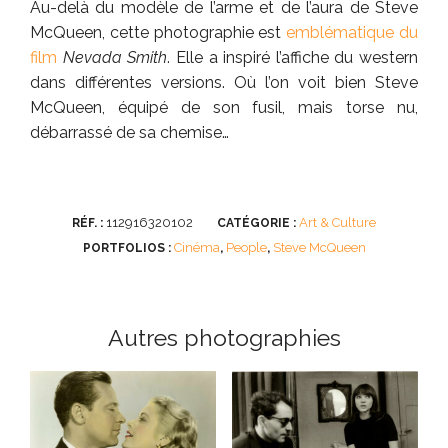
Au-delà du modèle de l’arme et de l’aura de Steve
McQueen, cette photographie est
emblématique du
film
Nevada Smith
. Elle a inspiré l’affiche du western
dans différentes versions. Où l’on voit bien Steve
McQueen, équipé de son fusil, mais torse nu,
débarrassé de sa chemise…
112916320102
Art & Culture
RÉF. :
CATÉGORIE :
Cinéma
People
Steve McQueen
PORTFOLIOS :
,
,
Autres photographies