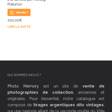
Praturlon
Vendu !
200,00
€
LIRE LA SUITE
QUI SOMMES-NOUS ?
Photo Memory
est un site de
vente de
photographies de collection
, anciennes et
originales. Pour l’essentiel, notre catalogue est
composé de
tirages argentiques dits vintages
,
sur une période allant de la seconde moitié du XIXe