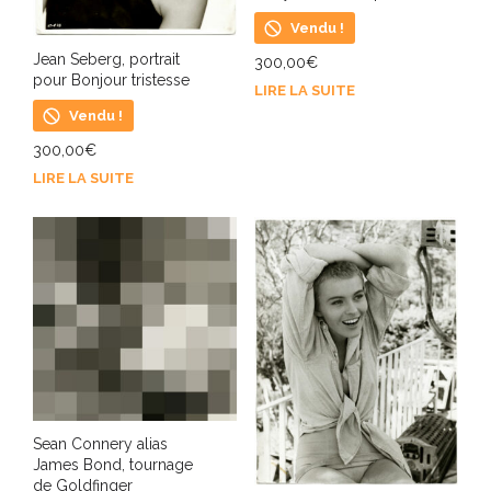
Vendu !
Jean Seberg, portrait
300,00
€
pour Bonjour tristesse
LIRE LA SUITE
Vendu !
300,00
€
LIRE LA SUITE
Sean Connery alias
James Bond, tournage
de Goldfinger