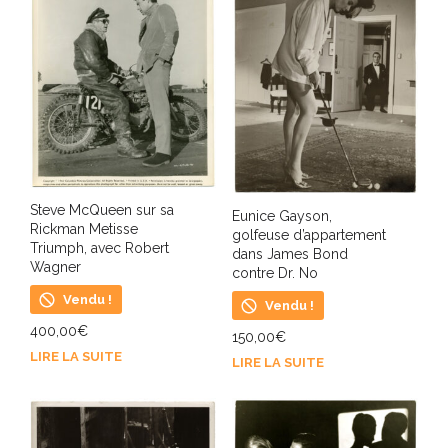
Steve McQueen sur sa
Eunice Gayson,
Rickman Metisse
golfeuse d’appartement
Triumph, avec Robert
dans James Bond
Wagner
contre Dr. No
Vendu !
Vendu !
400,00
€
150,00
€
LIRE LA SUITE
LIRE LA SUITE