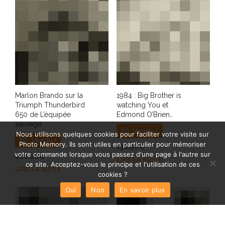
Marlon Brando sur la
1984 : Big Brother is
Triumph Thunderbird
watching You et
650 de L’équipée
Edmond O’Brien…
sauvage
Vendu !
Nous utilisons quelques cookies pour faciliter votre visite sur
Vendu !
Photo Memory. Ils sont utiles en particulier pour mémoriser
130,00
€
votre commande lorsque vous passez d'une page à l'autre sur
400,00
€
LIRE LA SUITE
ce site. Acceptez-vous le principe et l'utilisation de ces
LIRE LA SUITE
cookies ?
Oui
Non
En savoir plus