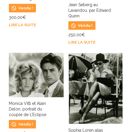
Jean Seberg au
Vendu !
Lavandou, par Edward
Quinn
300,00
€
LIRE LA SUITE
Vendu !
250,00
€
LIRE LA SUITE
Monica Vitti et Alain
Delon, portrait du
couple de L’Eclipse
Vendu !
Sophia Loren alias