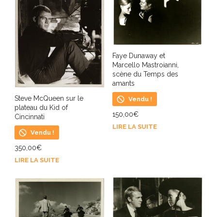
Faye Dunaway et
Marcello Mastroianni,
scène du Temps des
amants
Steve McQueen sur le
Vendu !
plateau du Kid of
150,00
€
Cincinnati
LIRE LA SUITE
Vendu !
350,00
€
LIRE LA SUITE