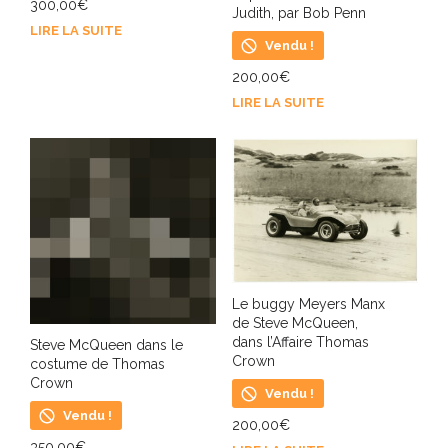
300,00
€
Judith, par Bob Penn
LIRE LA SUITE
Vendu !
200,00
€
LIRE LA SUITE
Le buggy Meyers Manx
de Steve McQueen,
dans l’Affaire Thomas
Steve McQueen dans le
Crown
costume de Thomas
Crown
Vendu !
Vendu !
200,00
€
350,00
€