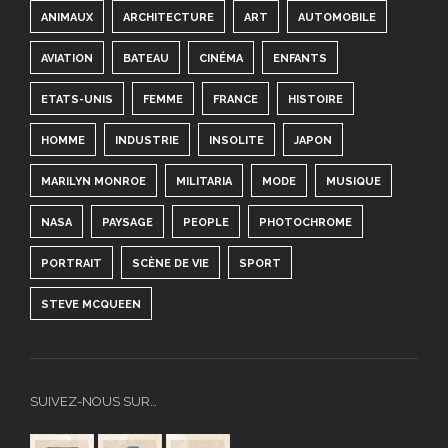
ANIMAUX
ARCHITECTURE
ART
AUTOMOBILE
AVIATION
BATEAU
CINÉMA
ENFANTS
ETATS-UNIS
FEMME
FRANCE
HISTOIRE
HOMME
INDUSTRIE
INSOLITE
JAPON
MARILYN MONROE
MILITARIA
MODE
MUSIQUE
NASA
PAYSAGE
PEOPLE
PHOTOCHROME
PORTRAIT
SCÈNE DE VIE
SPORT
STEVE MCQUEEN
SUIVEZ-NOUS SUR…