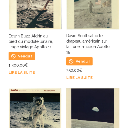
David Scott salue le
Edwin Buzz Aldrin au
drapeau américain sur
pied du module lunaire,
la Lune, mission Apollo
tirage vintage Apollo 11
15
Vendu !
Vendu !
1 300,00
€
350,00
€
LIRE LA SUITE
LIRE LA SUITE