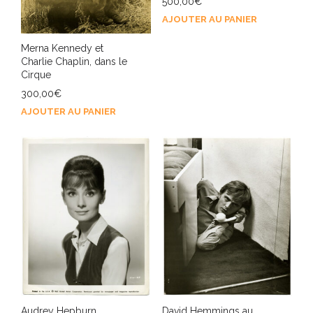
500,00
€
AJOUTER AU PANIER
Merna Kennedy et
Charlie Chaplin, dans le
Cirque
300,00
€
AJOUTER AU PANIER
Audrey Hepburn,
David Hemmings au