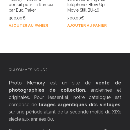
portrait pour La Rumeur
téléphone, Blow Up
par Bud Fraker
Movie Still BU-16
300,00
€
300,00
€
AJOUTER AU PANIER
AJOUTER AU PANIER
QUI SOMMES-NOUS ?
Photo Memory
est un site de
vente de
photographies de collection
, anciennes et
originales. Pour l’essentiel, notre catalogue est
composé de
tirages argentiques dits vintages
,
sur une période allant de la seconde moitié du XIXe
siècle aux années 80.