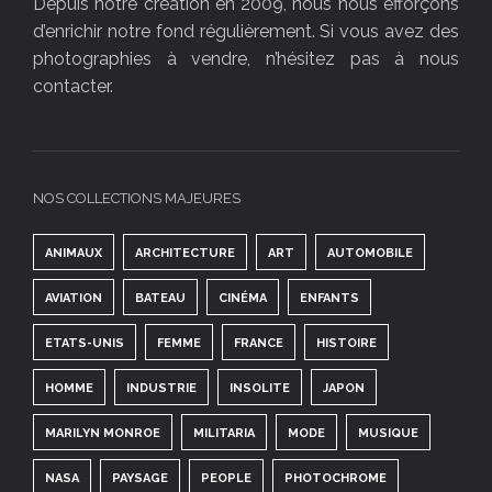
Depuis notre création en 2009, nous nous efforçons
d’enrichir notre fond régulièrement. Si vous avez des
photographies à vendre, n’hésitez pas à nous
contacter.
NOS COLLECTIONS MAJEURES
ANIMAUX
ARCHITECTURE
ART
AUTOMOBILE
AVIATION
BATEAU
CINÉMA
ENFANTS
ETATS-UNIS
FEMME
FRANCE
HISTOIRE
HOMME
INDUSTRIE
INSOLITE
JAPON
MARILYN MONROE
MILITARIA
MODE
MUSIQUE
NASA
PAYSAGE
PEOPLE
PHOTOCHROME