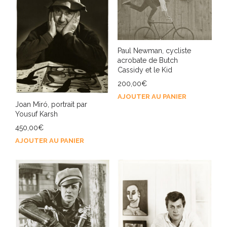
Paul Newman, cycliste
acrobate de Butch
Cassidy et le Kid
200,00
€
AJOUTER AU PANIER
Joan Miró, portrait par
Yousuf Karsh
450,00
€
AJOUTER AU PANIER